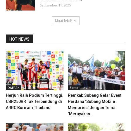
September 11, 2025
Muat lebih
HOT NEWS
DAERAH
Berita
Herjun Raih Podium Tertinggi,
Pemkab Subang Gelar Event
CBR250RR Tak Terbendung di
Perdana ‘Subang Mobile
ARRC Buriram Thailand
Memories’ dengan Tema
‘Merayakan...