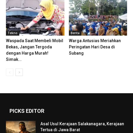
Tekno
Berita
Waspada Saat Membeli Mobil
Warga Antusias Meriahkan
Bekas, Jangan Tergoda
Peringatan Hari Desa di
dengan Harga Murah!
Subang
Simak...
PICKS EDITOR
Asal Usul Kerajaan Salakanagara, Kerajaan
Tertua di Jawa Barat