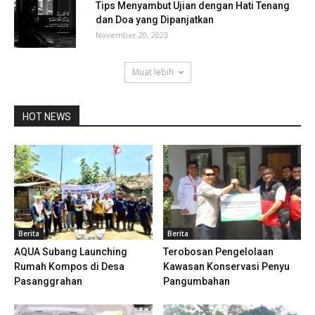
Tips Menyambut Ujian dengan Hati Tenang
dan Doa yang Dipanjatkan
November 20, 2023
Muat lebih
HOT NEWS
Berita
Berita
AQUA Subang Launching
Terobosan Pengelolaan
Rumah Kompos di Desa
Kawasan Konservasi Penyu
Pasanggrahan
Pangumbahan