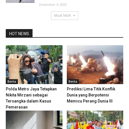
Desember 4, 2023
Muat lebih
HOT NEWS
Berita
Berita
Polda Metro Jaya Tetapkan
Prediksi Lima Titik Konflik
Nikita Mirzani sebagai
Dunia yang Berpotensi
Tersangka dalam Kasus
Memicu Perang Dunia III
Pemerasan