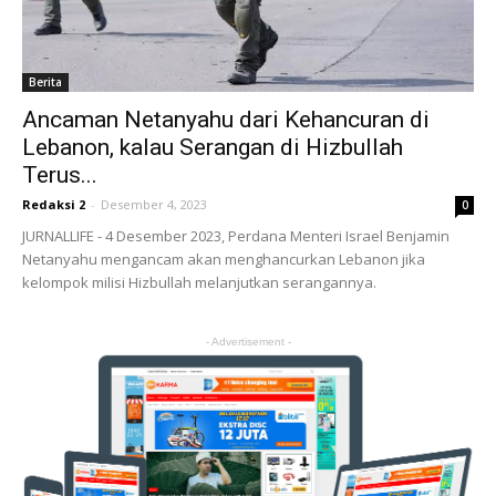
Berita
Ancaman Netanyahu dari Kehancuran di
Lebanon, kalau Serangan di Hizbullah
Terus...
Redaksi 2
-
Desember 4, 2023
0
JURNALLIFE - 4 Desember 2023, Perdana Menteri Israel Benjamin
Netanyahu mengancam akan menghancurkan Lebanon jika
kelompok milisi Hizbullah melanjutkan serangannya.
- Advertisement -