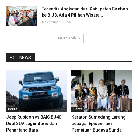
Tersedia Angkutan dari Kabupaten Cirebon
ke BIJB, Ada 4 Pilihan Wisata...
November 22, 2023
Muat lebih
HOT NEWS
Berita
Berita
Jeep Rubicon vs BAIC BJ40,
Keraton Sumedang Larang
Duel SUV Legendaris dan
sebagai Episentrum
Penantang Baru
Pemajuan Budaya Sunda