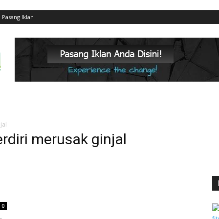
Pasang Iklan
jal
rdiri merusak ginjal
0