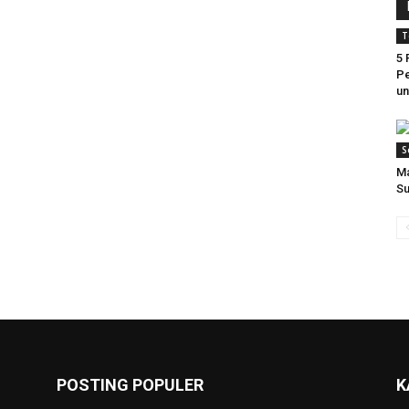
T
5
Pe
un
S
Ma
S
POSTING POPULER
K