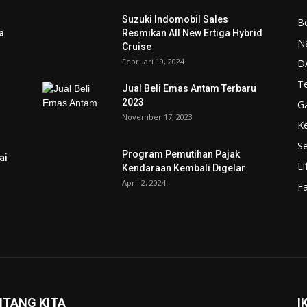
Suzuki Indomobil Sales
Be
a
Resmikan All New Ertiga Hybrid
N
Cruise
Februari 19, 2024
D
T
Jual Beli Emas Antam Terbaru
2023
G
November 17, 2023
K
Se
Program Pemutihan Pajak
ai
Li
Kendaraan Kembali Digelar
April 2, 2024
F
NTANG KITA
I