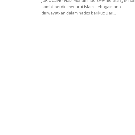
JURNALLIFE - Nabi Muhammad SAW melarang Minu
sambil berdiri menurut Islam, sebagaimana
diriwayatkan dalam hadits berikut: Dari...