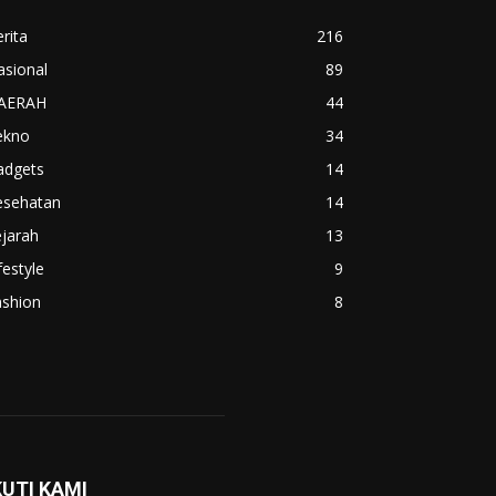
rita
216
asional
89
AERAH
44
ekno
34
adgets
14
esehatan
14
jarah
13
festyle
9
ashion
8
KUTI KAMI