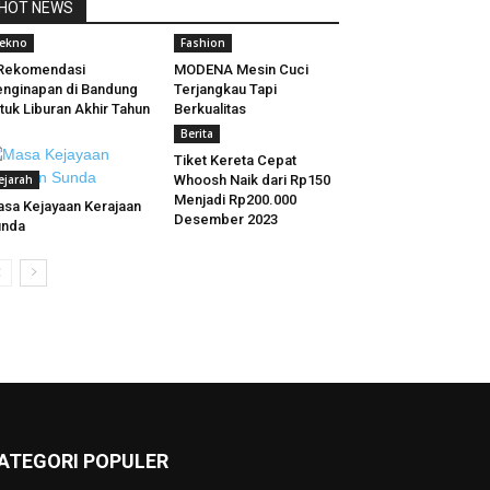
HOT NEWS
ekno
Fashion
 Rekomendasi
MODENA Mesin Cuci
nginapan di Bandung
Terjangkau Tapi
tuk Liburan Akhir Tahun
Berkualitas
Berita
Tiket Kereta Cepat
ejarah
Whoosh Naik dari Rp150
Menjadi Rp200.000
sa Kejayaan Kerajaan
Desember 2023
unda
ATEGORI POPULER