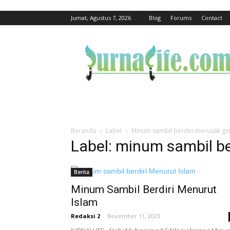
Jumat, Agustus 7, 2026
Blog
Forums
Contact
jurnalife
Beranda
Label
Minum sambil berdiri merusak gin
Label: minum sambil be
Berita
Minum Sambil Berdiri Menurut
Islam
Redaksi 2
-
November 11, 2023