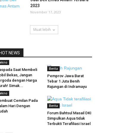
2023
November 17, 2023
Muat lebih
HOT NEWS
ekno
Berita
spada Saat Membeli
bil Bekas, Jangan
Pemprov Jawa Barat
rgoda dengan Harga
Tebar 1 Juta Benih
rah! Simak...
Rajungan di Indramayu
ekno
embuat Cemilan Pada
lam Hari Dengan
Berita
udah
Forum Bahtsul Masail DKI
Simpulkan Aqua tidak
Terbukti Terafiliasi Israel