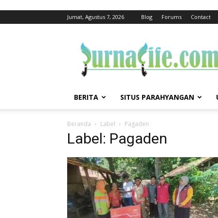
Jumat, Agustus 7, 2026
Blog
Forums
Contact
jurnalife
BERITA
SITUS PARAHYANGAN
Beranda
Label
Pagaden
Label: Pagaden