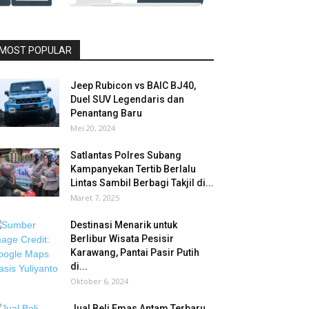
MOST POPULAR
Jeep Rubicon vs BAIC BJ40,
Duel SUV Legendaris dan
Penantang Baru
Mei 20, 2024
Satlantas Polres Subang
Kampanyekan Tertib Berlalu
Lintas Sambil Berbagi Takjil di...
Maret 7, 2025
Destinasi Menarik untuk
Berlibur Wisata Pesisir
Karawang, Pantai Pasir Putih
di...
Oktober 6, 2024
Jual Beli Emas Antam Terbaru