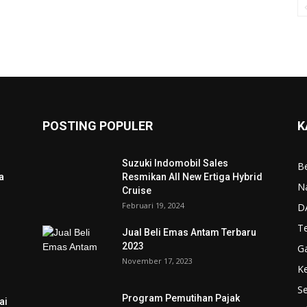
POSTING POPULER
K
Suzuki Indomobil Sales
Be
a
Resmikan All New Ertiga Hybrid
N
Cruise
Februari 19, 2024
D
T
Jual Beli Emas Antam Terbaru
2023
G
November 17, 2023
K
Se
Program Pemutihan Pajak
ai