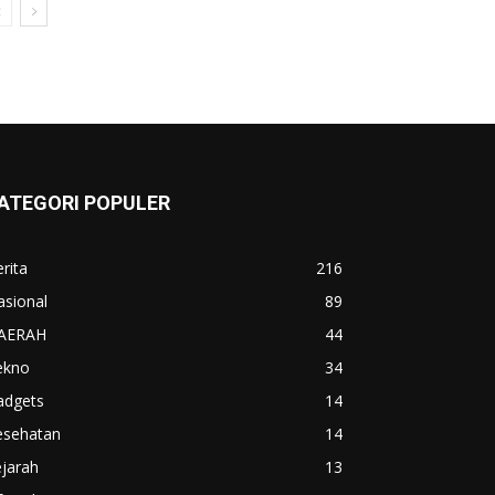
ATEGORI POPULER
rita
216
asional
89
AERAH
44
ekno
34
adgets
14
esehatan
14
jarah
13