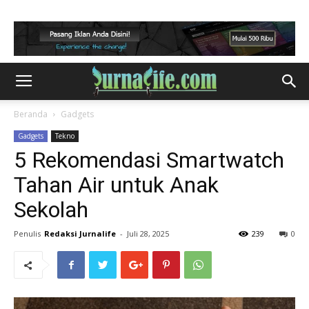
Beranda
Gadgets
Gadgets
Tekno
5 Rekomendasi Smartwatch
Tahan Air untuk Anak
Sekolah
Penulis
Redaksi Jurnalife
-
Juli 28, 2025
239
0