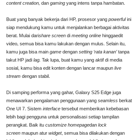
content creation,
dan
gaming
yang intens tanpa hambatan.
Buat yang banyak bekerja dari HP, prosesor yang
powerful
ini
siap mendukung kamu untuk menjalankan berbagai aktivitas
berat. Mulai dari
share screen
di
meeting online
hinggaedit
video, semua bisa kamu lakukan dengan mulus. Selain itu,
kamu juga bisa main
game
dengan
setting ‘rata kanan’
tanpa
takut HP jadi
lag.
Tak lupa, buat kamu yang aktif di media
sosial, kamu bisa edit konten dengan lancar maupun
live
stream
dengan stabil.
Di samping performa yang gahar, Galaxy S25 Edge juga
menawarkan pengalaman penggunaan yang
seamless
berkat
One UI 7. Sistem
interface
tersebut memberikan kebebasan
lebih bagi pengguna untuk personalisasi setiap tampilan
perangkat. Baik itu
customize
homepage
dan
lock
screen
maupun atur
widget
, semua bisa dilakukan dengan