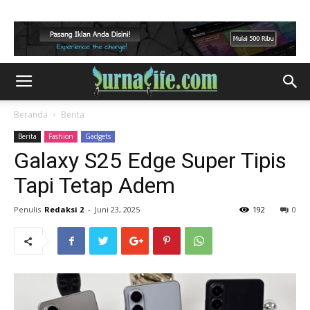
Beranda
Berita
Berita
Fashion
Gadgets
Galaxy S25 Edge Super Tipis
Tapi Tetap Adem
Penulis
Redaksi 2
-
Juni 23, 2025
192
0