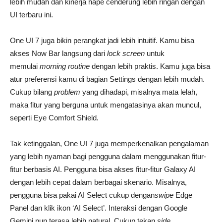
lebih mudah dan kinerja hape cenderung lebih ringan dengan
UI terbaru ini.
One UI 7 juga bikin perangkat jadi lebih intuitif. Kamu bisa
akses Now Bar langsung dari
lock screen
untuk
memulai
morning routine
dengan lebih praktis. Kamu juga bisa
atur preferensi kamu di bagian Settings dengan lebih mudah.
Cukup bilang
problem
yang dihadapi, misalnya mata lelah,
maka fitur yang berguna untuk mengatasinya akan muncul,
seperti Eye Comfort Shield.
Tak ketinggalan, One UI 7 juga memperkenalkan pengalaman
yang lebih nyaman bagi pengguna dalam menggunakan fitur-
fitur berbasis AI. Pengguna bisa akses fitur-fitur Galaxy AI
dengan lebih cepat dalam berbagai skenario. Misalnya,
pengguna bisa pakai AI Select cukup dengan
swipe
Edge
Panel dan klik ikon ‘AI Select’. Interaksi dengan Google
Gemini pun terasa lebih natural. Cukup tekan
side