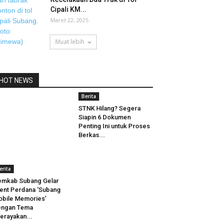
Cipali KM...
Maret 22, 2025
Muat lebih
HOT NEWS
Berita
STNK Hilang? Segera
Siapin 6 Dokumen
Penting Ini untuk Proses
Berkas...
erita
mkab Subang Gelar
ent Perdana ‘Subang
bile Memories’
engan Tema
erayakan...