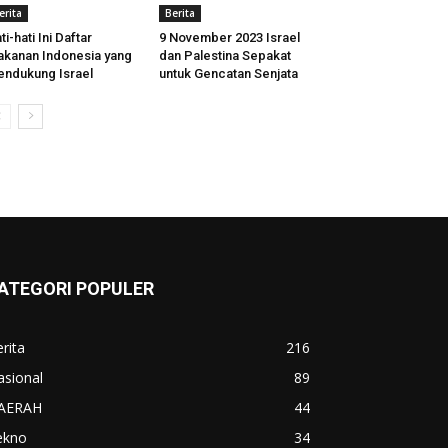
erita
Berita
ti-hati Ini Daftar
9 November 2023 Israel
kanan Indonesia yang
dan Palestina Sepakat
ndukung Israel
untuk Gencatan Senjata
ATEGORI POPULER
rita
216
asional
89
AERAH
44
ekno
34