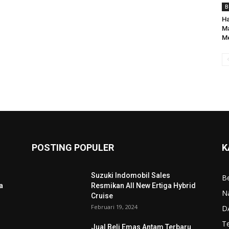
B
Ha
Ma
Me
POSTING POPULER
K
Suzuki Indomobil Sales
Be
a
Resmikan All New Ertiga Hybrid
N
Cruise
Februari 19, 2024
D
T
Jual Beli Emas Antam Terbaru