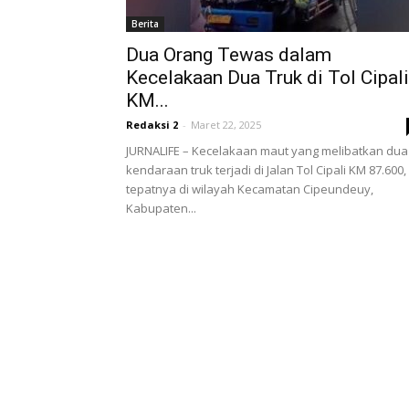
Berita
Dua Orang Tewas dalam
Kecelakaan Dua Truk di Tol Cipali
KM...
Redaksi 2
-
Maret 22, 2025
JURNALIFE – Kecelakaan maut yang melibatkan dua
kendaraan truk terjadi di Jalan Tol Cipali KM 87.600,
tepatnya di wilayah Kecamatan Cipeundeuy,
Kabupaten...