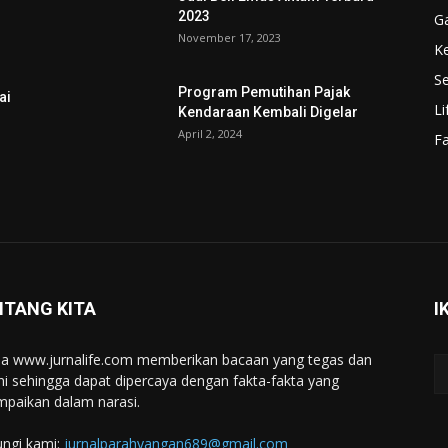
2023
G
November 17, 2023
K
Se
Program Pemutihan Pajak
ai
Li
Kendaraan Kembali Digelar
April 2, 2024
F
NTANG KITA
I
a www.jurnalife.com memberikan bacaan yang tegas dan
ini sehingga dapat dipercaya dengan fakta-fakta yang
mpaikan dalam narasi.
ngi kami:
jurnalparahyangan689@gmail.com