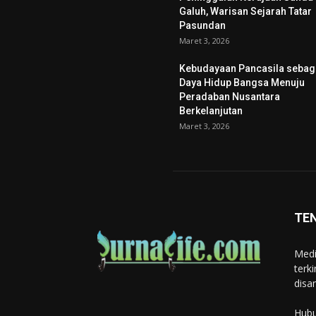
Galuh, Warisan Sejarah Tatar
Pasundan
Maret 3, 2026
Kebudayaan Pancasila sebag
Daya Hidup Bangsa Menuju
Peradaban Nusantara
Berkelanjutan
Maret 3, 2026
TE
Medi
terk
disa
Hubu