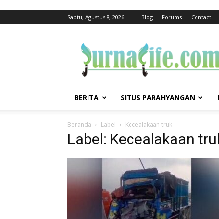
Sabtu, Agustus 8, 2026
Blog
Forums
Contact
jurnalife
BERITA
SITUS PARAHYANGAN
Beranda
Label
Kecealakaan truk
Label: Kecealakaan tru