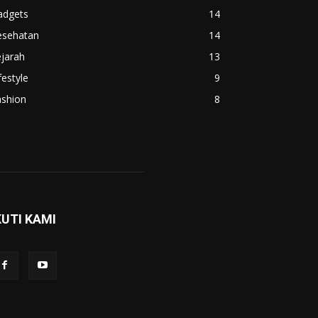
adgets
14
esehatan
14
jarah
13
festyle
9
ashion
8
KUTI KAMI