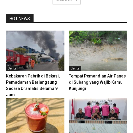
HOT NEWS
Berita
Berita
Kebakaran Pabrik di Bekasi,
Tempat Pemandian Air Panas
Pemadaman Berlangsung
di Subang yang Wajib Kamu
Secara Dramatis Selama 9
Kunjungi
Jam