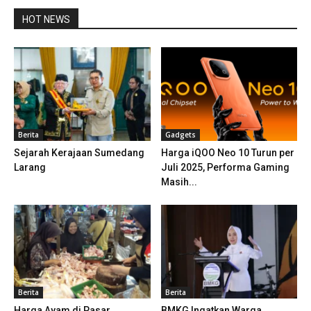
HOT NEWS
Berita
Gadgets
Sejarah Kerajaan Sumedang
Harga iQOO Neo 10 Turun per
Larang
Juli 2025, Performa Gaming
Masih...
Berita
Berita
Harga Ayam di Pasar
BMKG Ingatkan Warga